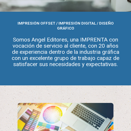
IMPRESIÓN OFFSET / IMPRESIÓN DIGITAL / DISEÑO
GRÁFICO
Conócenos
Somos Angel Editores, una IMPRENTA con
vocación de servicio al cliente, con 20 años
Tenemos 26 años de experiencia para
de experiencia dentro de la industria gráfica
garantizarle a usted el mejor servicio,
con un excelente grupo de trabajo capaz de
rapidez y precio.
satisfacer sus necesidades y expectativas.